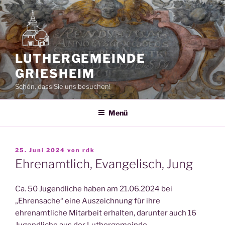
Zum
Inhalt
springen
LUTHERGEMEINDE
GRIESHEIM
Schön, dass Sie uns besuchen!
Menü
VERÖFFENTLICHT
25. Juni 2024
von
rdk
AM
Ehrenamtlich, Evangelisch, Jung
Ca. 50 Jugendliche haben am 21.06.2024 bei
„Ehrensache“ eine Auszeichnung für ihre
ehrenamtliche Mitarbeit erhalten, darunter auch 16