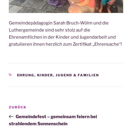
Gemeindepädagogin Sarah Bruch-Wölm und die
Luthergemeinde sind sehr stolz auf die
Ehrenamtlichen in der Kinder und Jugendarbeit und
gratulieren ihnen herzlich zum Zertifikat „Ehrensache“!
KATEGORIEN
EHRUNG
,
KINDER, JUGEND & FAMILIEN
Beitragsnavigation
Vorheriger
ZURÜCK
Beitrag
Gemeindefest – gemeinsam feiern bei
strahlendem Sonnenschein