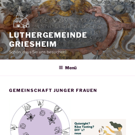
Zum
Inhalt
springen
LUTHERGEMEINDE
GRIESHEIM
Schön, dass Sie uns besuchen!
Menü
GEMEINSCHAFT JUNGER FRAUEN