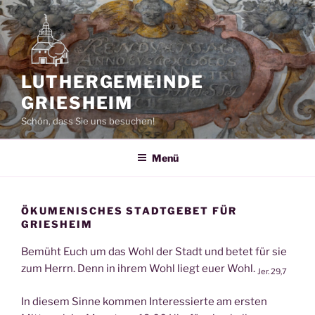
Zum
Inhalt
springen
LUTHERGEMEINDE
GRIESHEIM
Schön, dass Sie uns besuchen!
Menü
ÖKUMENISCHES STADTGEBET FÜR
GRIESHEIM
Bemüht Euch um das Wohl der Stadt und betet für sie
zum Herrn. Denn in ihrem Wohl liegt euer Wohl.
Jer. 29,7
In diesem Sinne kommen Interessierte am ersten