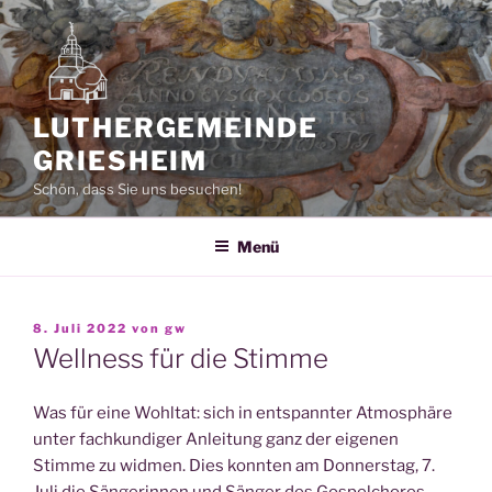
Zum
Inhalt
springen
LUTHERGEMEINDE
GRIESHEIM
Schön, dass Sie uns besuchen!
Menü
VERÖFFENTLICHT
8. Juli 2022
von
gw
AM
Wellness für die Stimme
Was für eine Wohltat: sich in entspannter Atmosphäre
unter fachkundiger Anleitung ganz der eigenen
Stimme zu widmen. Dies konnten am Donnerstag, 7.