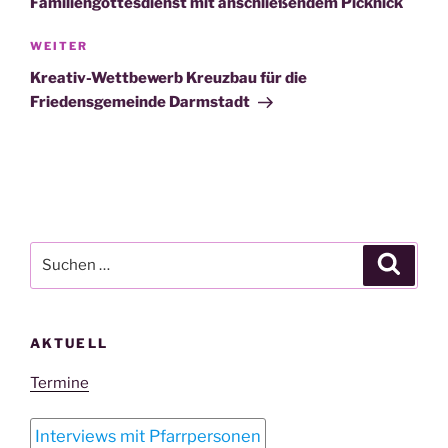
Familiengottesdienst mit anschließendem Picknick
Nächster
WEITER
Beitrag
Kreativ-Wettbewerb Kreuzbau für die
Friedensgemeinde Darmstadt
Suchen
Suche
nach:
AKTUELL
Termine
Interviews mit Pfarrpersonen