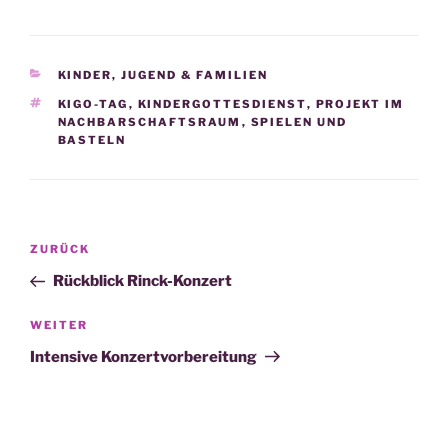
KATEGORIEN
KINDER, JUGEND & FAMILIEN
SCHLAGWÖRTER
KIGO-TAG
,
KINDERGOTTESDIENST
,
PROJEKT IM
NACHBARSCHAFTSRAUM
,
SPIELEN UND
BASTELN
Beitragsnavigation
Vorheriger
ZURÜCK
Beitrag
Rückblick Rinck-Konzert
Nächster
WEITER
Beitrag
Intensive Konzertvorbereitung