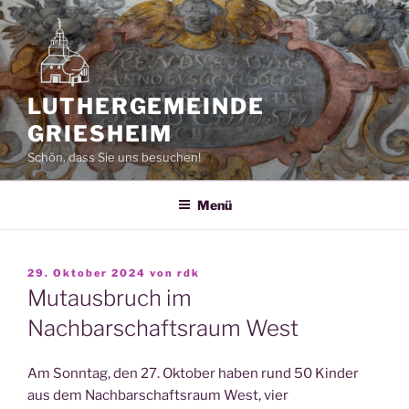
Zum
Inhalt
springen
LUTHERGEMEINDE
GRIESHEIM
Schön, dass Sie uns besuchen!
Menü
VERÖFFENTLICHT
29. Oktober 2024
von
rdk
AM
Mutausbruch im
Nachbarschaftsraum West
Am Sonntag, den 27. Oktober haben rund 50 Kinder
aus dem Nachbarschaftsraum West, vier