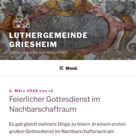
Zum
Inhalt
springen
LUTHERGEMEINDE
GRIESHEIM
Schön, dass Sie uns besuchen!
Menü
VERÖFFENTLICHT
2. März 2025
von
ck
AM
Feierlicher Gottesdienst im
Nachbarschaftraum
Es gab gleich mehrere Dinge zu feiern. In einem ersten
großen Gottesdienst im Nachbarschaftsraum am