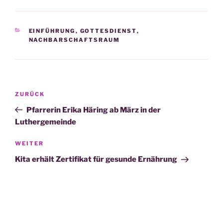
KATEGORIEN
EINFÜHRUNG
,
GOTTESDIENST
,
NACHBARSCHAFTSRAUM
Beitragsnavigation
Vorheriger
ZURÜCK
Beitrag
Pfarrerin Erika Häring ab März in der
Luthergemeinde
Nächster
WEITER
Beitrag
Kita erhält Zertifikat für gesunde Ernährung