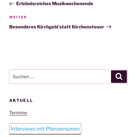
Beitrag
Erlebnisreiches Musikwochenende
Nächster
WEITER
Beitrag
Besonderes Kirchgeld statt Kirchensteuer
Suchen
Suche
nach:
AKTUELL
Termine
Interviews mit Pfarrpersonen