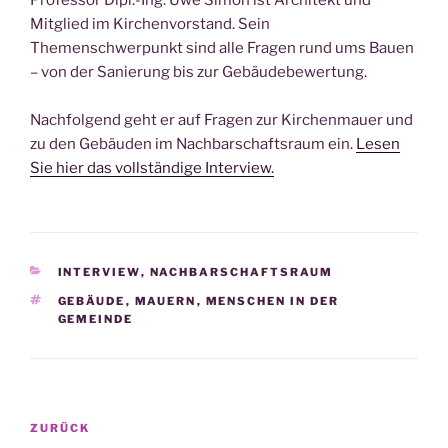
Mitglied im Kirchenvorstand. Sein
Themenschwerpunkt sind alle Fragen rund ums Bauen
– von der Sanierung bis zur Gebäudebewertung.
Nachfolgend geht er auf Fragen zur Kirchenmauer und
zu den Gebäuden im Nachbarschaftsraum ein.
Lesen
Sie hier das vollständige Interview.
KATEGORIEN
INTERVIEW
,
NACHBARSCHAFTSRAUM
SCHLAGWÖRTER
GEBÄUDE
,
MAUERN
,
MENSCHEN IN DER
GEMEINDE
Beitragsnavigation
Vorheriger
ZURÜCK