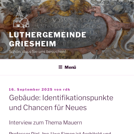
Zum
Inhalt
springen
LUTHERGEMEINDE
GRIESHEIM
Schön, dass Sie uns besuchen!
Menü
VERÖFFENTLICHT
16. September 2025
von
rdk
AM
Gebäude: Identifikationspunkte
und Chancen für Neues
Interview zum Thema Mauern
Professor Dipl.-Ing. Uwe Simon ist Architekt und