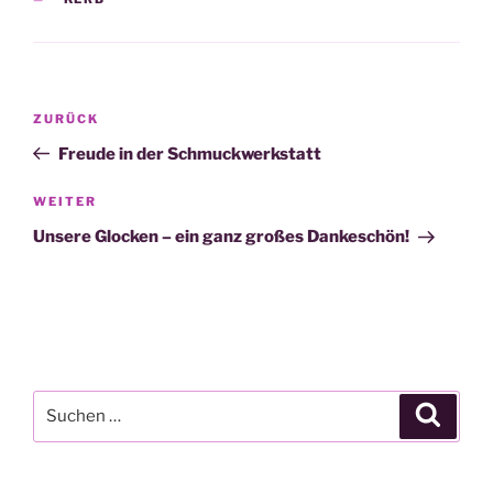
Beitragsnavigation
Vorheriger
ZURÜCK
Beitrag
Freude in der Schmuckwerkstatt
Nächster
WEITER
Beitrag
Unsere Glocken – ein ganz großes Dankeschön!
Suchen
Suche
nach: