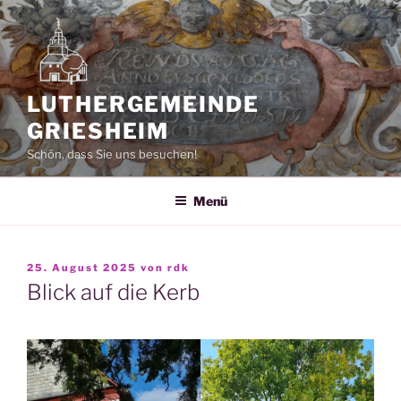
Zum
Inhalt
springen
LUTHERGEMEINDE
GRIESHEIM
Schön, dass Sie uns besuchen!
Menü
VERÖFFENTLICHT
25. August 2025
von
rdk
AM
Blick auf die Kerb