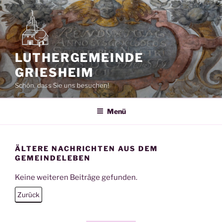
Zum
Inhalt
springen
LUTHERGEMEINDE
GRIESHEIM
Schön, dass Sie uns besuchen!
Menü
ÄLTERE NACHRICHTEN AUS DEM
GEMEINDELEBEN
Keine weiteren Beiträge gefunden.
Zurück