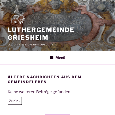
Zum
Inhalt
springen
LUTHERGEMEINDE
GRIESHEIM
Schön, dass Sie uns besuchen!
Menü
ÄLTERE NACHRICHTEN AUS DEM
GEMEINDELEBEN
Keine weiteren Beiträge gefunden.
Zurück