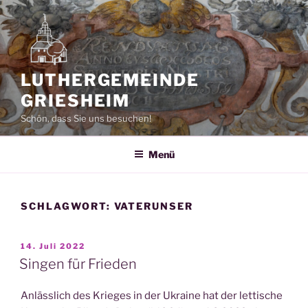
Zum
Inhalt
springen
LUTHERGEMEINDE
GRIESHEIM
Schön, dass Sie uns besuchen!
Menü
SCHLAGWORT:
VATERUNSER
VERÖFFENTLICHT
14. Juli 2022
AM
Singen für Frieden
Anlässlich des Krieges in der Ukraine hat der lettische