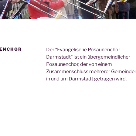
NENCHOR
Der
Evangelische Posaunenchor
Darmstadt
ist ein übergemeindlicher
Posaunenchor, der von einem
Zusammenschluss mehrerer Gemeinde
in und um Darmstadt getragen wird.