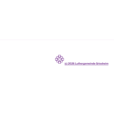
(c)
2026
Luthergemeinde Griesheim