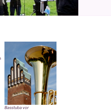
n
Basstuba vor