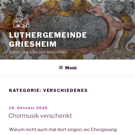
Zum
Inhalt
springen
LUTHERGEMEINDE
GRIESHEIM
Schön, dass Sie uns besuchen!
Menü
KATEGORIE:
VERSCHIEDENES
VERÖFFENTLICHT
19. Oktober 2025
AM
Chormusik verschenkt
Warum nicht auch mal dort singen, wo Chorgesang