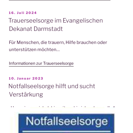
VERÖFFENTLICHT
16. Juli 2024
AM
Trauerseelsorge im Evangelischen
Dekanat Darmstadt
Für Menschen, die trauern, Hilfe brauchen oder
unterstützen möchten…
Informationen zur Trauerseelsorge
VERÖFFENTLICHT
10. Januar 2023
AM
Notfallseelsorge hilft und sucht
Verstärkung
„Herr, nimm mich dahin mit, wohin ich gehen soll…“