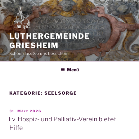
Zum
Inhalt
springen
LUTHERGEMEINDE
GRIESHEIM
Schön, dass Sie uns besuchen!
Menü
KATEGORIE:
SEELSORGE
VERÖFFENTLICHT
31. März 2026
AM
Ev. Hospiz- und Palliativ-Verein bietet
Hilfe