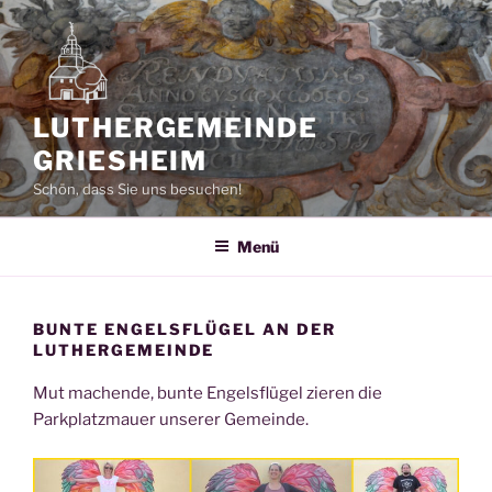
Zum
Inhalt
springen
LUTHERGEMEINDE
GRIESHEIM
Schön, dass Sie uns besuchen!
Menü
BUNTE ENGELSFLÜGEL AN DER
LUTHERGEMEINDE
Mut machende, bunte Engelsflügel zieren die
Parkplatzmauer unserer Gemeinde.